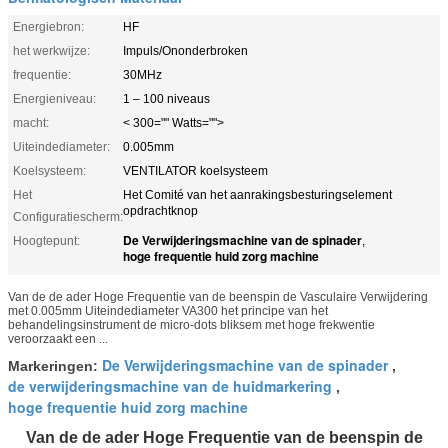
Energiebron:
HF
het werkwijze:
Impuls/Ononderbroken
frequentie:
30MHz
Energieniveau:
1 – 100 niveaus
macht:
< 300="" Watts="">
Uiteindediameter:
0.005mm
Koelsysteem:
VENTILATOR koelsysteem
Het
Het Comité van het aanrakingsbesturingselement
opdrachtknop
Configuratiescherm:
De Verwijderingsmachine van de spinader
Hoogtepunt:
,
hoge frequentie huid zorg machine
Van de de ader Hoge Frequentie van de beenspin de Vasculaire Verwijdering
met 0.005mm Uiteindediameter VA300 het principe van het
behandelingsinstrument de micro-dots bliksem met hoge frekwentie
veroorzaakt een ...
De Verwijderingsmachine van de spinader
Markeringen:
,
de verwijderingsmachine van de huidmarkering
,
hoge frequentie huid zorg machine
Van de de ader Hoge Frequentie van de beenspin de