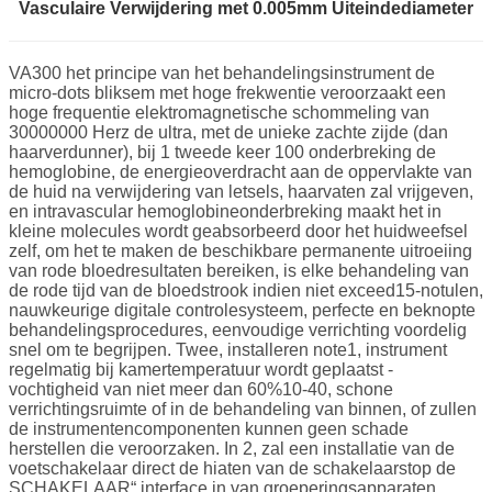
Vasculaire Verwijdering met 0.005mm Uiteindediameter
VA300 het principe van het behandelingsinstrument de
micro-dots bliksem met hoge frekwentie veroorzaakt een
hoge frequentie elektromagnetische schommeling van
30000000 Herz de ultra, met de unieke zachte zijde (dan
haarverdunner), bij 1 tweede keer 100 onderbreking de
hemoglobine, de energieoverdracht aan de oppervlakte van
de huid na verwijdering van letsels, haarvaten zal vrijgeven,
en intravascular hemoglobineonderbreking maakt het in
kleine molecules wordt geabsorbeerd door het huidweefsel
zelf, om het te maken de beschikbare permanente uitroeiing
van rode bloedresultaten bereiken, is elke behandeling van
de rode tijd van de bloedstrook indien niet exceed15-notulen,
nauwkeurige digitale controlesysteem, perfecte en beknopte
behandelingsprocedures, eenvoudige verrichting voordelig
snel om te begrijpen. Twee, installeren note1, instrument
regelmatig bij kamertemperatuur wordt geplaatst -
vochtigheid van niet meer dan 60%10-40, schone
verrichtingsruimte of in de behandeling van binnen, of zullen
de instrumentencomponenten kunnen geen schade
herstellen die veroorzaken. In 2, zal een installatie van de
voetschakelaar direct de hiaten van de schakelaarstop de
SCHAKELAAR“ interface in van groeperingsapparaten