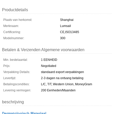
Productdetails
Plaats van herkomst:
Shanghai
Merknaam:
Lumsail
Certificering:
CE,ISO13485
Modelnummer:
300
Betalen & Verzenden Algemene voorwaarden
Min. bestelaantal:
1 EENHEID
Prijs:
Negotiated
Verpakking Details:
standaard export verpakkingen
Levertijd:
2-3 dagen na ontvang betaling
Betalingscondities:
L/C, T/T, Western Union, MoneyGram
Levering vermogen:
200 Eenheden/Maanden
beschrijving
Dermatologisch Materiaal