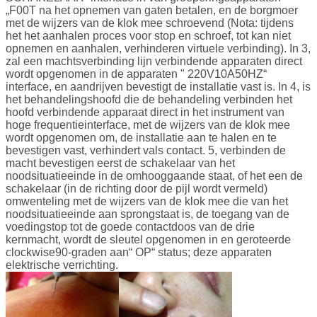
„F00T na het opnemen van gaten betalen, en de borgmoer
met de wijzers van de klok mee schroevend (Nota: tijdens
het het aanhalen proces voor stop en schroef, tot kan niet
opnemen en aanhalen, verhinderen virtuele verbinding). In 3,
zal een machtsverbinding lijn verbindende apparaten direct
wordt opgenomen in de apparaten " 220V10A50HZ“
interface, en aandrijven bevestigt de installatie vast is. In 4, is
het behandelingshoofd die de behandeling verbinden het
hoofd verbindende apparaat direct in het instrument van
hoge frequentieinterface, met de wijzers van de klok mee
wordt opgenomen om, de installatie aan te halen en te
bevestigen vast, verhindert vals contact. 5, verbinden de
macht bevestigen eerst de schakelaar van het
noodsituatieeinde in de omhooggaande staat, of het een de
schakelaar (in de richting door de pijl wordt vermeld)
omwenteling met de wijzers van de klok mee die van het
noodsituatieeinde aan sprongstaat is, de toegang van de
voedingstop tot de goede contactdoos van de drie
kernmacht, wordt de sleutel opgenomen in en geroteerde
clockwise90-graden aan“ OP“ status; deze apparaten
elektrische verrichting.