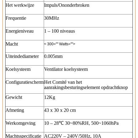
Het werkwijze
Impuls/Ononderbroken
Frequentie
30MHz
Energieniveau
1 – 100 niveaus
Macht
< 300="" Watts="">
Uiteindediameter
0.005mm
Koelsysteem
Ventilator koelsysteem
Configuratiescherm
Het Comité van het
aanrakingsbesturingselement opdrachtknop
Gewicht
12Kg
Afmeting
43 x 30 x 20 cm
Werkomgeving
10 – 28℃ 30~80%RH, 500~1060hPa
Machtsspecificatie
AC220V – 240V/50Hz, 10A