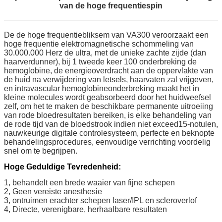
van de hoge frequentiespin
De de hoge frequentiebliksem van VA300 veroorzaakt een
hoge frequentie elektromagnetische schommeling van
30.000.000 Herz de ultra, met de unieke zachte zijde (dan
haarverdunner), bij 1 tweede keer 100 onderbreking de
hemoglobine, de energieoverdracht aan de oppervlakte van
de huid na verwijdering van letsels, haarvaten zal vrijgeven,
en intravascular hemoglobineonderbreking maakt het in
kleine molecules wordt geabsorbeerd door het huidweefsel
zelf, om het te maken de beschikbare permanente uitroeiing
van rode bloedresultaten bereiken, is elke behandeling van
de rode tijd van de bloedstrook indien niet exceed15-notulen,
nauwkeurige digitale controlesysteem, perfecte en beknopte
behandelingsprocedures, eenvoudige verrichting voordelig
snel om te begrijpen.
Hoge Geduldige Tevredenheid:
1, behandelt een brede waaier van fijne schepen
2, Geen vereiste anesthesie
3, ontruimen erachter schepen laser/IPL en scleroverlof
4, Directe, verenigbare, herhaalbare resultaten