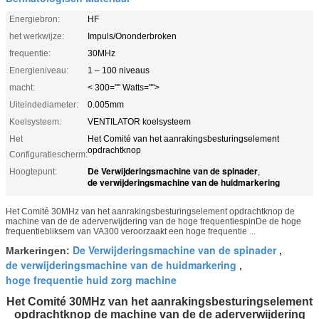
Energiebron:
HF
het werkwijze:
Impuls/Ononderbroken
frequentie:
30MHz
Energieniveau:
1 – 100 niveaus
macht:
< 300="" Watts="">
Uiteindediameter:
0.005mm
Koelsysteem:
VENTILATOR koelsysteem
Het
Het Comité van het aanrakingsbesturingselement
opdrachtknop
Configuratiescherm:
De Verwijderingsmachine van de spinader
Hoogtepunt:
,
de verwijderingsmachine van de huidmarkering
Het Comité 30MHz van het aanrakingsbesturingselement opdrachtknop de
machine van de de aderverwijdering van de hoge frequentiespinDe de hoge
frequentiebliksem van VA300 veroorzaakt een hoge frequentie ...
De Verwijderingsmachine van de spinader
Markeringen:
,
de verwijderingsmachine van de huidmarkering
,
hoge frequentie huid zorg machine
Het Comité 30MHz van het aanrakingsbesturingselement
opdrachtknop de machine van de de aderverwijdering