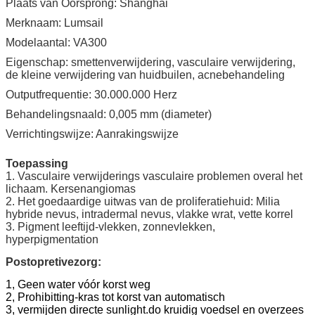
Plaats van Oorsprong: Shanghai
Merknaam: Lumsail
Modelaantal: VA300
Eigenschap: smettenverwijdering, vasculaire verwijdering,
de kleine verwijdering van huidbuilen, acnebehandeling
Outputfrequentie: 30.000.000 Herz
Behandelingsnaald: 0,005 mm (diameter)
Verrichtingswijze: Aanrakingswijze
Toepassing
1. Vasculaire verwijderings vasculaire problemen overal het
lichaam. Kersenangiomas
2. Het goedaardige uitwas van de proliferatiehuid: Milia
hybride nevus, intradermal nevus, vlakke wrat, vette korrel
3. Pigment leeftijd-vlekken, zonnevlekken,
hyperpigmentation
Postopretivezorg:
1, Geen water vóór korst weg
2, Prohibitting-kras tot korst van automatisch
3, vermijden directe sunlight.do kruidig voedsel en overzees