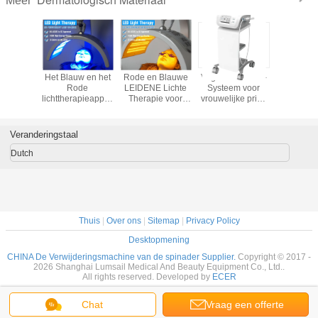
Meer
t van de
Het Blauw en het
Rode en Blauwe
Vagina die HIFU-
LEIDENE
zorg van
Rode
LEIDENE Lichte
Systeem voor
lichtthera
 Kleuren
lichttherapieapparaten
Therapie voor
vrouwelijke privé
Rimpelver
frarode
van de
Rimpelvermindering
gezondheid
 Lichte
acnebehandeling
aanhalen
apie
Veranderingstaal
Dutch
Thuis
|
Over ons
|
Sitemap
|
Privacy Policy
Desktopmening
CHINA De Verwijderingsmachine van de spinader Supplier.
Copyright © 2017 -
2026 Shanghai Lumsail Medical And Beauty Equipment Co., Ltd..
All rights reserved. Developed by
ECER
Chat
Vraag een offerte