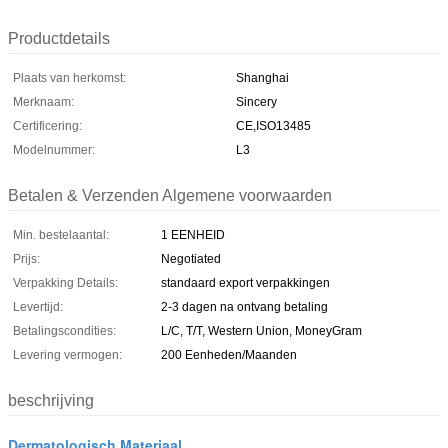
Productdetails
Plaats van herkomst:
Shanghai
Merknaam:
Sincery
Certificering:
CE,ISO13485
Modelnummer:
L3
Betalen & Verzenden Algemene voorwaarden
Min. bestelaantal:
1 EENHEID
Prijs:
Negotiated
Verpakking Details:
standaard export verpakkingen
Levertijd:
2-3 dagen na ontvang betaling
Betalingscondities:
L/C, T/T, Western Union, MoneyGram
Levering vermogen:
200 Eenheden/Maanden
beschrijving
Dermatologisch Materiaal