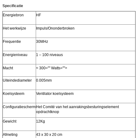
Specificatie
Energiebron
HF
Het werkwijze
Impuls/Ononderbroken
Frequentie
30MHz
Energieniveau
1 – 100 niveaus
Macht
< 300="" Watts="">
Uiteindediameter
0.005mm
Koelsysteem
Ventilator koelsysteem
Configuratiescherm
Het Comité van het aanrakingsbesturingselement
opdrachtknop
Gewicht
12Kg
Afmeting
43 x 30 x 20 cm