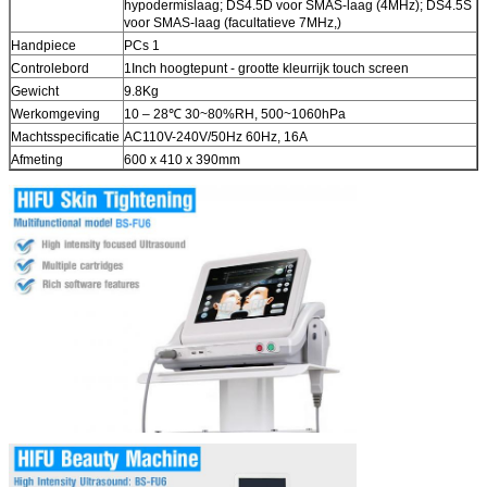
hypodermislaag; DS4.5D voor SMAS-laag (4MHz); DS4.5S
voor SMAS-laag (facultatieve 7MHz,)
Handpiece
PCs 1
Controlebord
1Inch hoogtepunt - grootte kleurrijk touch screen
Gewicht
9.8Kg
Werkomgeving
10 – 28℃ 30~80%RH, 500~1060hPa
Machtsspecificatie
AC110V-240V/50Hz 60Hz, 16A
Afmeting
600 x 410 x 390mm