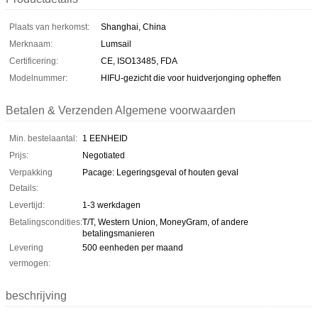
Plaats van herkomst:
Shanghai, China
Merknaam:
Lumsail
Certificering:
CE, ISO13485, FDA
Modelnummer:
HIFU-gezicht die voor huidverjonging opheffen
Betalen & Verzenden Algemene voorwaarden
Min. bestelaantal:
1 EENHEID
Prijs:
Negotiated
Verpakking
Pacage: Legeringsgeval of houten geval
Details:
Levertijd:
1-3 werkdagen
Betalingscondities:
T/T, Western Union, MoneyGram, of andere
betalingsmanieren
Levering
500 eenheden per maand
vermogen:
beschrijving