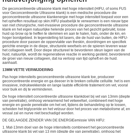
De geconcentreerde ultrasone klank met hoge intensiteit (HIFU, of soms FUS
voor Geconcentreerde Ultrasone klank) is een medische procedure die
geconcentreerde ultrasone klankenergie met hoge intensiteit toepast voor een
het opheffen resultaat op skin.HIFU plaatselijk te verwarmen is een nieuw type
van niet chirurgische, niet-invasieve procedure die geconcentreerde ultrasone
klank en het eigen natuurlijke helende proces van het gezicht gebruikt, losse
huid op brow op te heffen te stemmen en aan te halen, hals, onder de kin, en
hoger borstgebied. In tegenstelling tot lasers, die de huid van buiten, de HIFU-
procedure door passen de oppervlakte van theskin, doordringen en specifiek
gerichte energie in de diepe, structurele weefsels en de spieren leveren waar
het collageen leeft. Door diepe structureel te bevorderen steun lagen van de
huid, natuurlijk, wordt de regeneratieve reactie in werking gesteld, bevorderend
de groei van nieuw collageen, dat na verloop van tijd opheft en de huid.
aanhaalt.
13MM VETTE VERWIJDERING
Pas hoge intensiteits geconcentreerde ultrasone klank toe, produceer
geconcentreerde energie en ga deeoer in te breken cellulite cellulite. het is een
invasieve, indrukwekkende en lange laatste efficiënte tratement om vet, vooral
voor buik en dij te verminderen.
De hoge intensiteit concentreerde ultrasone klankdoel bij vet van 13mm (diepte
van penetratie), omhoog verwarmend het vetweefsel, combineert met hoge
energie en goede penetratie om het vet, tijdens de behandeling op te lossen,
scheiden het triglyceride en het vetzuur door het proces van metabolisme af, en
vessal zal en nurve niet beschadigd worden.
DE GELAAGDE ZENDER VAN DE ENERGIEemissie VAN HIFU:
1. Mat-13mm doel van de hoge intensiteits combineert het geconcentreerde
ultrasone klank bij vet van 13 mm (diepte die van penetratie), omhoog het