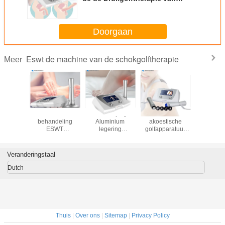
Intensiteitsextracorporeal Met 5
Transimitters
Doorgaan
Eswt de machine van de schokgolftherapie
Meer
apie van
Niet-invasieve
LED-display
1 - 22 Hz
De lage 
e
behandeling
Aluminium
akoestische
van de
apieschokgolf
ESWT
legering
golfapparatuur
Schokgolft
chilles
schokgolftherapie
akoestische
met schokgolfkop
va
nitis
machine 1 - 22Hz
golfapparatuur
Intensiteit
110V - 220V /
Veranderingstaal
50Hz
Dutch
Thuis
|
Over ons
|
Sitemap
|
Privacy Policy