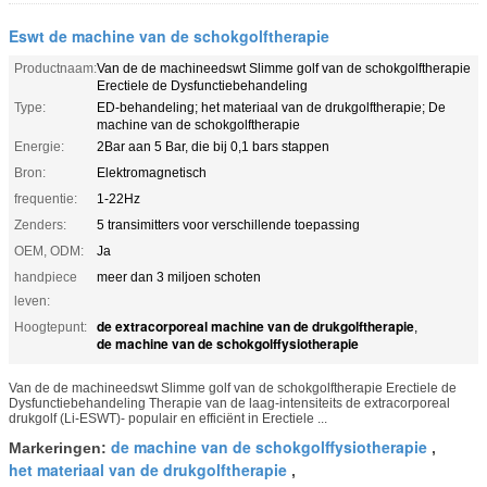
Eswt de machine van de schokgolftherapie
Productnaam:
Van de de machineedswt Slimme golf van de schokgolftherapie
Erectiele de Dysfunctiebehandeling
Type:
ED-behandeling; het materiaal van de drukgolftherapie; De
machine van de schokgolftherapie
Energie:
2Bar aan 5 Bar, die bij 0,1 bars stappen
Bron:
Elektromagnetisch
frequentie:
1-22Hz
Zenders:
5 transimitters voor verschillende toepassing
OEM, ODM:
Ja
handpiece
meer dan 3 miljoen schoten
leven:
de extracorporeal machine van de drukgolftherapie
Hoogtepunt:
,
de machine van de schokgolffysiotherapie
Van de de machineedswt Slimme golf van de schokgolftherapie Erectiele de
Dysfunctiebehandeling Therapie van de laag-intensiteits de extracorporeal
drukgolf (Li-ESWT)- populair en efficiënt in Erectiele ...
de machine van de schokgolffysiotherapie
Markeringen:
,
het materiaal van de drukgolftherapie
,