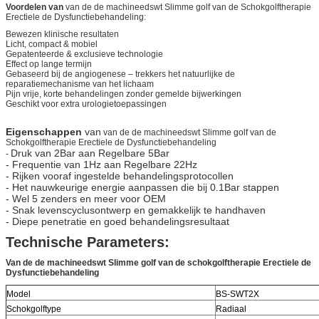
Voordelen van
van
de de
machineedswt Slimme golf van
de
Schokgolftherapie
Erectiele de Dysfunctiebehandeling:
Bewezen klinische resultaten
Licht, compact & mobiel
Gepatenteerde & exclusieve technologie
Effect op lange termijn
Gebaseerd bij de angiogenese – trekkers het natuurlijke de
reparatiemechanisme van het lichaam
Pijn vrije, korte behandelingen zonder gemelde bijwerkingen
Geschikt voor extra urologietoepassingen
Eigenschappen
van
van
de de
machineedswt Slimme golf van
de
Schokgolftherapie Erectiele de Dysfunctiebehandeling
Druk van 2Bar aan Regelbare 5Bar
-
- Frequentie van 1Hz aan Regelbare 22Hz
- Rijken vooraf ingestelde behandelingsprotocollen
- Het nauwkeurige energie aanpassen die bij 0.1Bar stappen
- Wel 5 zenders en meer voor OEM
- Snak levenscyclusontwerp en gemakkelijk te handhaven
- Diepe penetratie en goed behandelingsresultaat
Technische Parameters:
Van de de machineedswt Slimme golf van de schokgolftherapie Erectiele de
Dysfunctiebehandeling
Model
BS-SWT2X
Schokgolftype
Radiaal