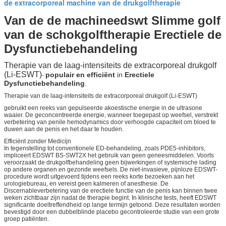
de extracorporeal machine van de drukgolftherapie
Van de de machineedswt Slimme golf
van de schokgolftherapie Erectiele de
Dysfunctiebehandeling
Therapie van de laag-intensiteits de extracorporeal drukgolf
(Li-ESWT)
populair en efficiënt
in
Erectiele
-
Dysfunctiebehandeling
.
Therapie van de laag-intensiteits de extracorporeal drukgolf (Li-ESWT)
gebruikt een reeks van gepulseerde akoestische energie in de ultrasone
waaier. De geconcentreerde energie, wanneer toegepast op weefsel, verstrekt
verbetering van penile hemodynamics door verhoogde capaciteit om bloed te
duwen aan de penis en het daar te houden.
Efficiënt zonder Medicijn
In tegenstelling tot conventionele ED-behandeling, zoals PDE5-inhibitors,
impliceert EDSWT BS-SWT2X het gebruik van geen geneesmiddelen. Voorts
veroorzaakt de drukgolfbehandeling geen bijwerkingen of systemische lading
op andere organen en gezonde weefsels. De niet-invasieve, pijnloze EDSWT-
procedure wordt uitgevoerd tijdens een reeks korte bezoeken aan het
urologiebureau, en vereist geen kalmeren of anesthesie. De
Discernableverbetering van de erectiele functie van de penis kan binnen twee
weken zichtbaar zijn nadat de therapie begint. In klinische tests, heeft EDSWT
significante doeltreffendheid op lange termijn getoond. Deze resultaten worden
bevestigd door een dubbelblinde placebo gecontroleerde studie van een grote
groep patiënten.