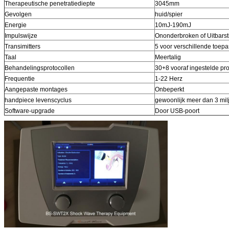
Therapeutische penetratiediepte
3045mm
Gevolgen
huid/spier
Energie
10mJ-190mJ
Impulswijze
Ononderbroken of Uitbarst
Transimitters
5 voor verschillende toep
Taal
Meertalig
Behandelingsprotocollen
30+8 vooraf ingestelde pro
Frequentie
1-22 Herz
Aangepaste montages
Onbeperkt
handpiece levenscyclus
gewoonlijk meer dan 3 mil
Software-upgrade
Door USB-poort