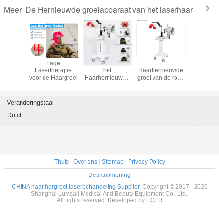
De Hernieuwde groeiapparaat van het laserhaar
Meer
de de
Lage
190PCS van de
Van de het
Van he
ser van
Lasertherapie
het
Haarhernieuwde
Behandeli
 LLLT
voor de Haargroei
Haarhernieuwde
groei van de rood
van de dio
m het
groei van
lichtlaser van het
van de
l van de
laserdioden van
het
Groeilas
argroei
de de
Apparatenhaar de
Lichte Ap
Veranderingstaal
Machine650nm
Machine van de
Laser de
het
Dutch
Behandeling van
Verliesbehandeling
de het Haargroei
Thuis
|
Over ons
|
Sitemap
|
Privacy Policy
Desktopmening
CHINA haar hergroei laserbehandeling Supplier.
Copyright © 2017 - 2026
Shanghai Lumsail Medical And Beauty Equipment Co., Ltd..
All rights reserved. Developed by
ECER