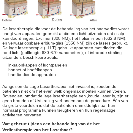
De lasertherapie die voor de behandeling van het haarverlies wordt
hangt van apparaten gebruikt af die een licht uitzenden dat scalp
kan doordringen. Excimer (308 NM), het helium-neon (632,8 NM),
en verwaarloosbare erbium-glas (1550 NM) zijn de lasers gebruikt.
De lage lasertherapie (LLLT) gebruikt apparaten met dioden die
rood licht (golflengte 630-670 nanometers), of infrarode straling
uitzenden, beschikbare zoals:
in-salonkappen of luchtpanelen
bonnet of hoofdkappen
handbediende apparaten.
Aangezien de Lage Lasertherapie niet-invasief is, zouden de
patiënten niet om het even welk ongemak moeten kunnen voelen.
Bovendien, omdat de lage lasertherapie een ‚koude‘ laser is, zijn er
geen branden of UVstraling verbonden aan de procedure. Één van
de grote voordelen is dat de patiënten onmiddellijk naar hun
normaal programma kunnen terugkeren en hun regelmatige
activiteiten hervatten.
Wat gebeurt tijdens een behandeling van de het
Verliestherapie van het Laserhaar?