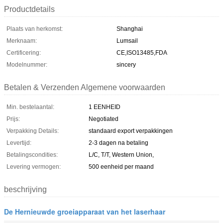
Productdetails
Plaats van herkomst:
Shanghai
Merknaam:
Lumsail
Certificering:
CE,ISO13485,FDA
Modelnummer:
sincery
Betalen & Verzenden Algemene voorwaarden
Min. bestelaantal:
1 EENHEID
Prijs:
Negotiated
Verpakking Details:
standaard export verpakkingen
Levertijd:
2-3 dagen na betaling
Betalingscondities:
L/C, T/T, Western Union,
Levering vermogen:
500 eenheid per maand
beschrijving
De Hernieuwde groeiapparaat van het laserhaar