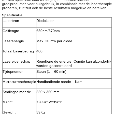
groeiproducten voor huisgebruik, in combinatie met de lasertherapie
proberen, zult zult ook de beste resultaten mogelijke en bereiken.
Specificatie
Laserbron
Diodelaser
Golflengte
650nm/670nm
Laserenergie
Max. 20 mw per diode
Totaal Laserbedrag
400
Lasereigenschap
Regelbare de energie, Comité kan afzonderlijk
worden gecontroleerd
Tijdopnemer
Steun (1 – 60 min)
Microcurrenttherapie
Handbediende sonde + Kam
Stralingsdimensie
550 x 350 mm
Macht
< 300="" Watts="">
Gewicht
39Kg