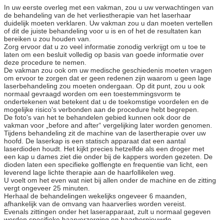
In uw eerste overleg met een vakman, zou u uw verwachtingen van
de behandeling van de het verliestherapie van het laserhaar
duidelijk moeten verklaren. Uw vakman zou u dan moeten vertellen
of dit de juiste behandeling voor u is en of het de resultaten kan
bereiken u zou houden van.
Zorg ervoor dat u zo veel informatie zonodig verkrijgt om u toe te
laten om een besluit volledig op basis van goede informatie over
deze procedure te nemen.
De vakman zou ook om uw medische geschiedenis moeten vragen
om ervoor te zorgen dat er geen redenen zijn waarom u geen lage
laserbehandeling zou moeten ondergaan. Op dit punt, zou u ook
normaal gevraagd worden om een toestemmingsvorm te
ondertekenen wat betekent dat u de toekomstige voordelen en de
mogelijke risico's verbonden aan de procedure hebt begrepen.
De foto's van het te behandelen gebied kunnen ook door de
vakman voor „before and after“ vergelijking later worden genomen.
Tijdens behandeling zit de machine van de lasertherapie over uw
hoofd. De laserkap is een statisch apparaat dat een aantal
laserdioden houdt. Het kijkt precies hetzelfde als een droger met
een kap u dames ziet die onder bij de kappers worden gezeten. De
dioden laten een specifieke golflengte en frequentie van licht, een
leverend lage lichte therapie aan de haarfollikelen weg.
U voelt om het even wat niet bij allen onder de machine en de zitting
vergt ongeveer 25 minuten.
Herhaal de behandelingen wekelijks ongeveer 6 maanden,
afhankelijk van de omvang van haarverlies worden vereist.
Evenals zittingen onder het laserapparaat, zult u normaal gegeven
worden specifieke haarverzorging en haarhernieuwde