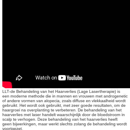
LLT-de Behandeling van het Haarverlies (Lage Lasertherapie) is
een moderne methode die in mannen en vrouwen met androgenetic
of andere vormen van alopecia, zoals diffuse en vlekkaalheid wordt
gebruikt. Het wordt ook gebruikt, met zeer goede resultaten, om de
haargroei na overplanting te verbeteren. De behandeling van het
haarverlies met laser handelt waarschijnlijk door de bloedstroom in
scalp te verhogen. Deze behandeling van het haarverlies heeft
geen bijwerkingen, maar werkt slechts zolang de behandeling wordt
voortgezet.