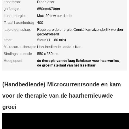
Laserbron:
Diodelaser
golflengte:
650nm/670nm
Laserenergie:
Max. 20 mw per diode
Totaal Laserbedrag:
400
lasereigenschap:
Regelbare de energie, Comité kan afzonderlijk worden
gecontroleerd
timer:
Steun (1 – 60 min)
Microcurrenttherapie:
Handbediende sonde + Kam
Stralingsdimensie:
550 x 350 mm
de therapie van de laag lichtlaser voor haarverlies
Hoogtepunt:
,
de groeimateriaal van het laserhaar
(Handbediende) Microcurrentsonde en kam
voor de therapie van de haarhernieuwde
groei