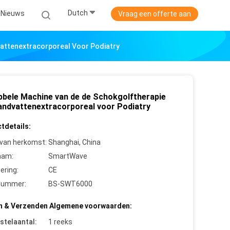
Dutch
Nieuws
Vraag een offerte aan
attenextracorporeal Voor Podiatry
bbele Machine van de de Schokgolftherapie
andvattenextracorporeal voor Podiatry
tdetails:
 van herkomst:
Shanghai, China
aam:
SmartWave
cering:
CE
nummer:
BS-SWT6000
n & Verzenden Algemene voorwaarden:
stelaantal:
1 reeks