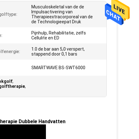
Musculoskeletal van de de
Impulsactivering van
olftype:
Therapieextracorporeal van de
de Technologieepat Druk
Pijnhulp, Rehabilitatie, zelfs
e:
Cellulite en ED
1.0 de bar aan 5,0 verspert,
lfenergie:
stappend door 0,1 bars
:
SMARTWAVE BS-SWT6000
okgolf
,
golftherapie
,
therapie Dubbele Handvatten