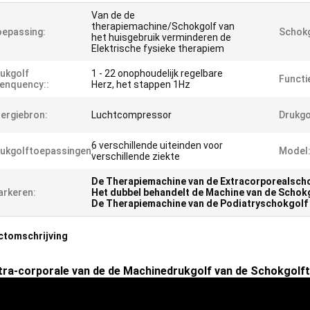
Van de de
therapiemachine/Schokgolf van
epassing:
Schokg
het huisgebruik verminderen de
Elektrische fysieke therapiem
ukgolf
1 - 22 onophoudelijk regelbare
Functi
enquency::
Herz, het stappen 1Hz
ergiebron:
Luchtcompressor
Drukgo
6 verschillende uiteinden voor
ukgolftoepassingen:
Model
verschillende ziekte
De Therapiemachine van de Extracorporealsch
rkeren:
Het dubbel behandelt de Machine van de Schok
De Therapiemachine van de Podiatryschokgolf
ctomschrijving
tra-corporale van de de Machinedrukgolf van de Schokgolf