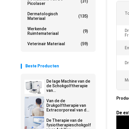
(31)
Picolaser
To
Dermatologisch
(135)
Materiaal
Werkende
Dr
(9)
Ruimtemateriaal
Fr
Veterinair Materiaal
(59)
En
Dr
Beste Producten
Ma
De lage Machine van de
de Schokgolftherapie
van
Intensiteitsextracorporeal
Produ
Van de de
Drukgolftherapie van
Extracorporeal van de
De ex
pijnhulp De Machine BS-
SWT6000
De Therapie van de
fysiotherapieschokgolf