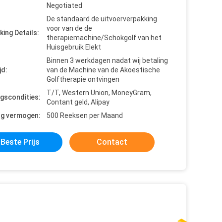
Negotiated
De standaard de uitvoerverpakking
voor van de de
king Details:
therapiemachine/Schokgolf van het
Huisgebruik Elekt
Binnen 3 werkdagen nadat wij betaling
jd:
van de Machine van de Akoestische
Golftherapie ontvingen
T/T, Western Union, MoneyGram,
ngscondities:
Contant geld, Alipay
ng vermogen:
500 Reeksen per Maand
Beste Prijs
Contact