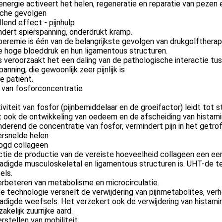
nergie activeert het helen, regeneratie en reparatie van pezen
che gevolgen
illend effect - pijnhulp
dert spierspanning, onderdrukt kramp.
eremie is één van de belangrijkste gevolgen van drukgolftherapi
e hoge bloeddruk en hun ligamentous structuren.
 veroorzaakt het een daling van de pathologische interactie tuss
panning, die gewoonlijk zeer pijnlijk is
e patiënt.
 van fosforconcentratie
iviteit van fosfor (pijnbemiddelaar en de groeifactor) leidt tot s
 ook de ontwikkeling van oedeem en de afscheiding van histami
derend de concentratie van fosfor, vermindert pijn in het getro
ersnelde helen
ogd collageen
tie de productie van de vereiste hoeveelheid collageen een ee
digde musculoskeletal en ligamentous structuren is. UHT-de te
els.
rbeteren van metabolisme en microcirculatie.
 technologie versnelt de verwijdering van pijnmetabolites, ver
digde weefsels. Het verzekert ook de verwijdering van histami
akelijk zuurrijke aard.
rstellen van mobiliteit