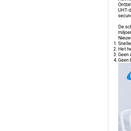
Ontbin
UHT-de
secun
De sch
miljoe
Nieuw
Snelle
Het he
Geen a
Geen 