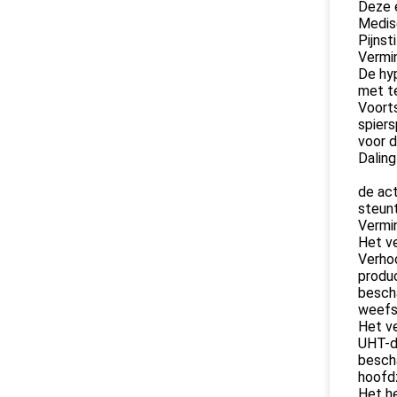
Deze e
Medis
Pijnst
Vermin
De hyp
met t
Voorts
spiers
voor d
Daling
de act
steunt
Vermin
Het v
Verho
produc
bescha
weefs
Het ve
UHT-de
bescha
hoofdz
Het he