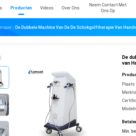
Neem Contact Met
s
Producten
Videos
Over Ons
Ons Op
erapie
De Dubbele Machine Van De De Schokgolftherapie Van Handv
De du
van H
Produc
Plaats
Merkn
Certifi
Model
Betale
Min. be