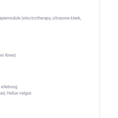
piemodule (electrotherapy, ultrasone klank,
per Knee)
“ elleboog
ad, Hallux-valgus