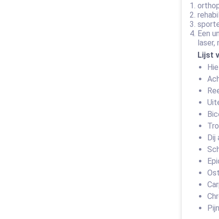
ortho
rehabi
sport
Een un
laser,
Lijst 
Hie
Ach
Ree
Uit
Bic
Tro
Dij
Sch
Epi
Ost
Car
Chr
Pij