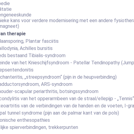
pedie
litatie
engeneeskunde
ieke kans voor verdere modernisering met een andere fysiothera
 magneet)
van therapie
laansporing, Plantar fasciitis
illodynia, Achilles bursitis
ds bestaand Tibialis-syndroom
einde van het Knieschijfsyndroom - Patellar Tendinopathy (Jum
epsentendonitis
chanteritis, „streepsyndroom“ (pijn in de heupverbinding)
 adductorsyndroom, ARS-syndroom
ouder-scapular periarthritis, botsingssyndroom
condylitis van het opperarmbeen van de straal/ellepijp - „Tennis
eoartritis van de verbindingen van de handen en de voeten, I-gra
pal tunnel syndrome (pijn aan de palmar kant van de pols)
onische enthesopathies
nlijke spierverbindingen, trekkerpunten