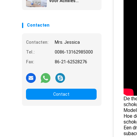
voor Achilles
Tendonitis
Contacten
Contacten:
Mrs. Jessica
Tel.:
0086-13162985000
Fax:
86-21-62528276
Contact
De the
schok
Mode
Hoe d
schokg
Een dr
subacu