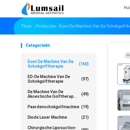
Hui
Thuis
Producten
Eswt De Machine Van De Schokgolfth
Catagorieën
Eswt De Machine Van De
(160)
Schokgolftherapie
ED-De Machine Van De
(97)
Schokgolftherapie
De Machine Van De
(49)
Akoestische Golftherap...
Paardenschokgolfmachine
(19)
Diode Laser Machine
(21)
Chirurgische Liposuction-