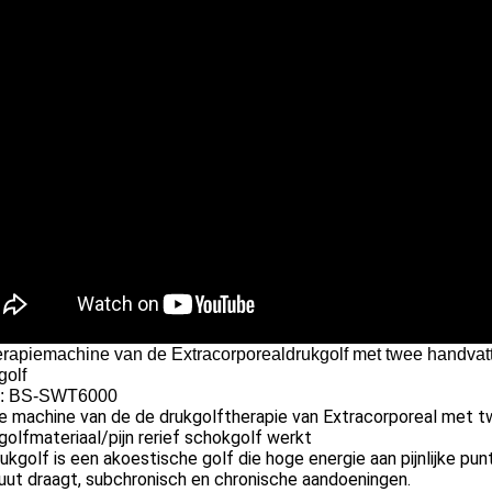
rapiemachine van de Extracorporealdrukgolf met twee handvatten
golf
l: BS-SWT6000
e machine van de de drukgolftherapie van Extracorporeal met t
olfmateriaal/pijn rerief schokgolf werkt
ukgolf is een akoestische golf die hoge energie aan pijnlijke 
ut draagt, subchronisch en chronische aandoeningen.